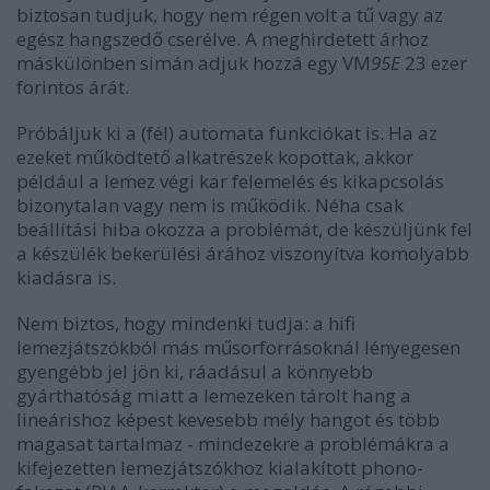
biztosan tudjuk, hogy nem régen volt a tű vagy az
egész hangszedő cserélve. A meghirdetett árhoz
máskülönben simán adjuk hozzá egy VM
95E
23 ezer
forintos árát.
Próbáljuk ki a (fél) automata funkciókat is. Ha az
ezeket működtető alkatrészek kopottak, akkor
például a lemez végi kar felemelés és kikapcsolás
bizonytalan vagy nem is működik. Néha csak
beállítási hiba okozza a problémát, de készüljünk fel
a készülék bekerülési árához viszonyítva komolyabb
kiadásra is.
Nem biztos, hogy mindenki tudja: a hifi
lemezjátszókból más műsorforrásoknál lényegesen
gyengébb jel jön ki, ráadásul a könnyebb
gyárthatóság miatt a lemezeken tárolt hang a
lineárishoz képest kevesebb mély hangot és több
magasat tartalmaz - mindezekre a problémákra a
kifejezetten lemezjátszókhoz kialakított phono-