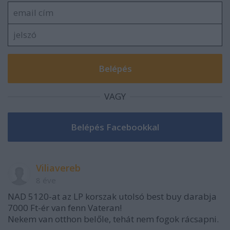
VAGY
Viliavereb
8 éve
NAD 5120-at az LP korszak utolsó best buy darabja
7000 Ft-ér van fenn Vateran!
Nekem van otthon belőle, tehát nem fogok rácsapni.