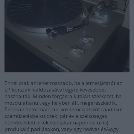
Ennél csak az lehet rosszabb, ha a lemezjátszót az
LP-korszak leáldozásával egyre kevesebbet
használták. Minden forgásra kitalált szerkezet, ha
mozdulatlanul, egy helyben áll, megereszkedik,
finoman deformálódik. Sok lemezjátszót ráadásul
száműzetésbe küldtek: pár év a szélsőséges
hőmérsékleti értékeket (akár napon belül is)
produkáló padlásokon, vagy egy nedves és/vagy