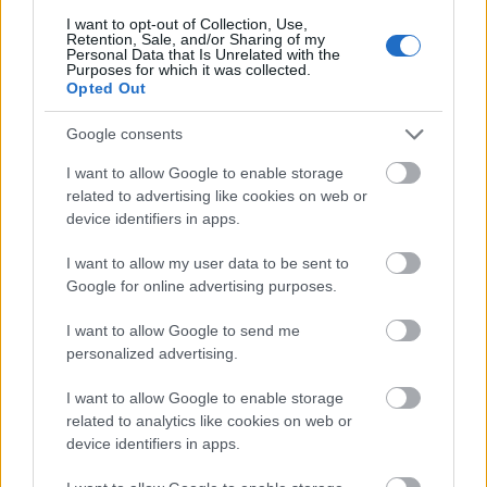
szólni és garantáltan nem rongálja a lemezt sem.
I want to opt-out of Collection, Use,
Ezek sem feltétlenül drágák, a nem egész 23 ezer
Retention, Sale, and/or Sharing of my
forintos listaárú
Audio-Technica VM95E
például a
Personal Data that Is Unrelated with the
Purposes for which it was collected.
legtöbb egyszerű lemezjátszóval szívesen párosodik
Opted Out
és emiatt már ezer éve veszik idősebb lemezjátszók
vérfrissítése céljából. Más kérdés, hogy aki eleve 50
Google consents
ezer alatt nézett lemezjátszót magának, az mit fog
szólni egy ilyen tételhez a bankszámláján.
I want to allow Google to enable storage
related to advertising like cookies on web or
device identifiers in apps.
Mire figyeljünk oda?
I want to allow my user data to be sent to
Google for online advertising purposes.
I want to allow Google to send me
personalized advertising.
I want to allow Google to enable storage
related to analytics like cookies on web or
device identifiers in apps.