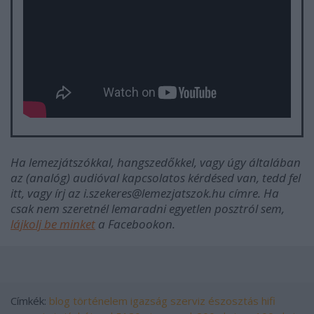
Ha lemezjátszókkal, hangszedőkkel, vagy úgy általában
az (analóg) audióval kapcsolatos kérdésed van, tedd fel
itt, vagy írj az i.szekeres@lemezjatszok.hu címre. Ha
csak nem szeretnél lemaradni egyetlen posztról sem,
lájkolj be minket
a Facebookon.
Címkék:
blog
történelem
igazság
szerviz
észosztás
hifi