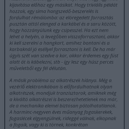
kijavítása előhoz egy másikat. Hogy triviális példát
hozzak, egy sima hangszedő-beszerelés is
fordulhat rémálomba: az elöregedett forrasztás
pusztán attól elenged a karkábel és a saru között,
hogy hozzányúlunk egy csipesszel. Ha ezt nem
lehet a helyén, a levegőben visszaforrasztani, akkor
ki kell szerelni a hangkart, amihez bontani és a
karbaknál jó eséllyel forrasztani is kell. De ha már
úgyis szét van szedve a kar, akkor érdemes egy füst
alatt át is kábelezni, stb - így lesz egy húsz perces
műveletből egy fél délután.
A másik probléma az alkatrészek hiánya. Még a
vezérlő elektronikában is előfordulhatnak olyan
alkatrészek, mondjuk tranzisztorok, amiknek még
a kiváltó alkatrészei is beszerezhetetlenek ma már,
de a mechanika elemei biztosan pótolhatatlanok.
A harminc-negyven éves műanyag fogaskerekek,
fogaslécek elgyengülnek, rideggé válnak, elkopnak
a fogaik, vagy ki is törnek, konkrétan