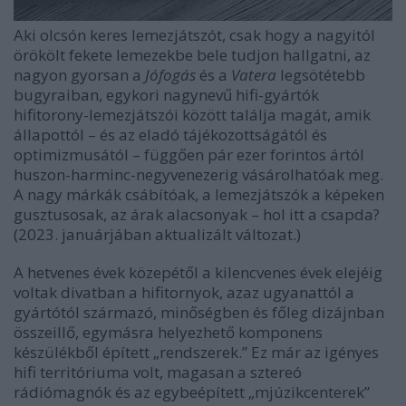
Aki olcsón keres lemezjátszót, csak hogy a nagyitól
örökölt fekete lemezekbe bele tudjon hallgatni, az
nagyon gyorsan a
Jófogás
és a
Vatera
legsötétebb
bugyraiban, egykori nagynevű hifi-gyártók
hifitorony-lemezjátszói között találja magát, amik
állapottól – és az eladó tájékozottságától és
optimizmusától – függően pár ezer forintos ártól
huszon-harminc-negyvenezerig vásárolhatóak meg.
A nagy márkák csábítóak, a lemezjátszók a képeken
gusztusosak, az árak alacsonyak – hol itt a csapda?
(2023. januárjában aktualizált változat.)
A hetvenes évek közepétől a kilencvenes évek elejéig
voltak divatban a hifitornyok, azaz ugyanattól a
gyártótól származó, minőségben és főleg dizájnban
összeillő, egymásra helyezhető komponens
készülékből épített „rendszerek.” Ez már az igényes
hifi territóriuma volt, magasan a sztereó
rádiómagnók és az egybeépített „mjúzikcenterek”