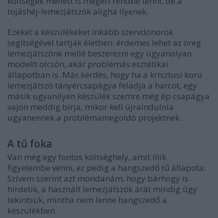
költségek mellett is megéri rendbe tenni, de a
tojáshéj-lemezjátszók aligha ilyenek.
Ezeket a készülékeket inkább szervdonorok
segítségével tartják életben: érdemes lehet az öreg
lemezjátszónk mellé beszerezni egy ugyanolyan
modellt olcsón, akár problémás esztétikai
állapotban is. Más kérdés, hogy ha a krisztusi korú
lemezjátszó tányércsapágya feladja a harcot, egy
másik ugyanilyen készülék szemre még ép csapágya
vajon meddig bírja, mikor kell újraindulnia
ugyanennek a problémamegoldó projektnek.
A tű foka
Van még egy fontos költséghely, amit illik
figyelembe venni, ez pedig a hangszedő tű állapota.
Szívem szerint azt mondanám, hogy bárhogy is
hirdetik, a használt lemezjátszók árát mindig úgy
tekintsük, mintha nem lenne hangszedő a
készülékben.