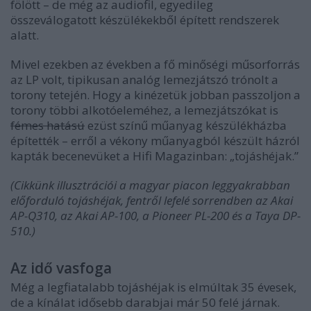
fölött – de még az audiofil, egyedileg
összeválogatott készülékekből épített rendszerek
alatt.
Mivel ezekben az években a fő minőségi műsorforrás
az LP volt, tipikusan analóg lemezjátszó trónolt a
torony tetején. Hogy a kinézetük jobban passzoljon a
torony többi alkotóeleméhez, a lemezjátszókat is
fémes hatású
ezüst színű műanyag készülékházba
építették – erről a vékony műanyagból készült házról
kapták becenevüket a Hifi Magazinban: „tojáshéjak.”
(Cikkünk illusztrációi a magyar piacon leggyakrabban
előforduló tojáshéjak, fentről lefelé sorrendben az Akai
AP-Q310, az Akai AP-100, a Pioneer PL-200 és a Taya DP-
510.)
Az idő vasfoga
Még a legfiatalabb tojáshéjak is elmúltak 35 évesek,
de a kínálat idősebb darabjai már 50 felé járnak.