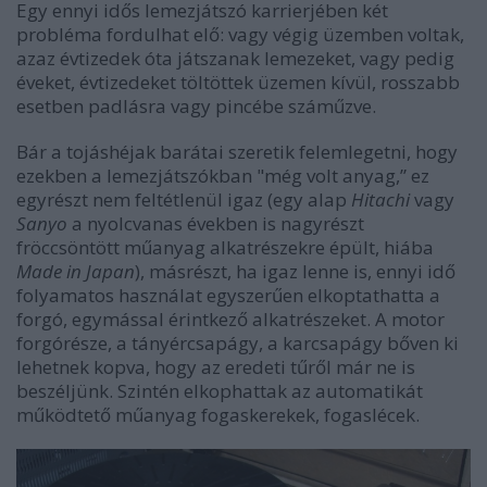
Egy ennyi idős lemezjátszó karrierjében két
probléma fordulhat elő: vagy végig üzemben voltak,
azaz évtizedek óta játszanak lemezeket, vagy pedig
éveket, évtizedeket töltöttek üzemen kívül, rosszabb
esetben padlásra vagy pincébe száműzve.
Bár a tojáshéjak barátai szeretik felemlegetni, hogy
ezekben a lemezjátszókban "még volt anyag,” ez
egyrészt nem feltétlenül igaz (egy alap
Hitachi
vagy
Sanyo
a nyolcvanas években is nagyrészt
fröccsöntött műanyag alkatrészekre épült, hiába
Made in Japan
), másrészt, ha igaz lenne is, ennyi idő
folyamatos használat egyszerűen elkoptathatta a
forgó, egymással érintkező alkatrészeket. A motor
forgórésze, a tányércsapágy, a karcsapágy bőven ki
lehetnek kopva, hogy az eredeti tűről már ne is
beszéljünk. Szintén elkophattak az automatikát
működtető műanyag fogaskerekek, fogaslécek.