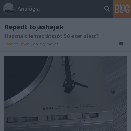
Analógia
Repedt tojáshéjak
Használt lemezjátszót 50 ezer alatt?
Szekeres István
•
2018. április 28.
1