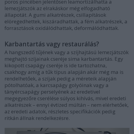
poros pincében jelentősen leamortizálhatta a
lemezjátszók az elrakáskor még elfogadható
állapotát. A gumi alkatrészek, csillapítások
elöregedhettek, kiszáradhattak, a fém alkatrészek, a
forrasztások oxidálódhattak, deformálódhattak.
Karbantartás vagy restaurálás?
A hangszedő tűjének vagy a szíjhajtású lemezjátszók
meghajtó szíjainak cseréje sima karbantartás. Egy
kikopott csapágy cseréje is ide tartozhatna,
csakhogy amíg a tűk típus alapján akár még ma is
rendelhetőek, a szíjak pedig a méreteik alapján
pótolhatóak, a karcsapágy golyóinak vagy a
tányércsapágy perselyének az eredetivel
megegyezőre cserélése súlyos kihívás, mivel eredeti
alkatrészek – ennyi évtized múltán – nem elérhetőek,
az eredeti adatok, részletes specifikációk pedig
ritkán állnak rendelkezésre.