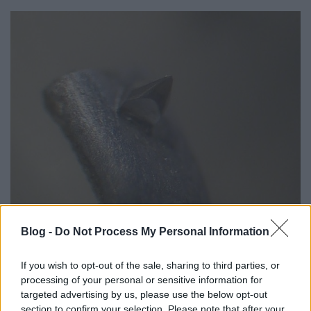
Blog -
Do Not Process My Personal Information
If you wish to opt-out of the sale, sharing to third parties, or
processing of your personal or sensitive information for
A használt piacra kerülő több évtizedes
targeted advertising by us, please use the below opt-out
készülékekben szinte mindig öreg és alapfokú
section to confirm your selection. Please note that after your