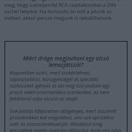
meg, hogy szereljen fel RCA-csatlakozókat a DIN-
tuchel helyére. Ha forrasztó ón volt a jelünk az
oviban, akkor persze magunk is nekiállhatunk.
Miért drága megjavítani egy olcsó
lemezjátszót?
Alapvetően azért, mert szakértelmet,
tapasztalatot, kézügyességet és speciális
eszközöket igényel, és aki meg tud javítani egy
precíz elektromechanikus szerkezetet, az nem
feltétlenül adja olcsón az idejét.
Sok javítás kifejezetten időigényes, mert összetett
problémákat kell megoldani, ami sok aprólékos
szét- és összeszereléssel jár. Ráadásul öreg
készülékek esetén gyakran előfordul, hogy egy hiba