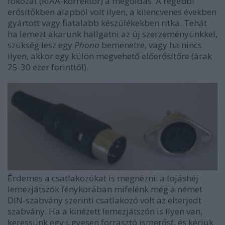
fokozat (RIAA-korrektor) a megoldás. A régebbi
erősítőkben alapból volt ilyen, a kilencvenes években
gyártott vagy fiatalabb készülékekben ritka. Tehát
ha lemezt akarunk hallgatni az új szerzeményünkkel,
szükség lesz egy
Phono
bemenetre, vagy ha nincs
ilyen, akkor egy külön megvehető előerősítőre (árak
25-30 ezer forinttól).
Érdemes a csatlakozókat is megnézni: a tojáshéj
lemezjátszók fénykorában mifelénk még a német
DIN-szabvány szerinti csatlakozó volt az elterjedt
szabvány. Ha a kinézett lemezjátszón is ilyen van,
keressünk egy ügyesen forrasztó ismerőst, és kérjük