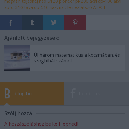
magazin
tojáshéj
nad 5120
pioneer pl-200
akai ap-100
akai
ap-q-310
taya dp-510
használt lemezjátszó
AT95E
Ajánlott bejegyzések:
Ül három matematikus a kocsmában, és
szöghibát számol
blog.hu
facebook
Szólj hozzá!
A hozzászóláshoz be kell lépned!