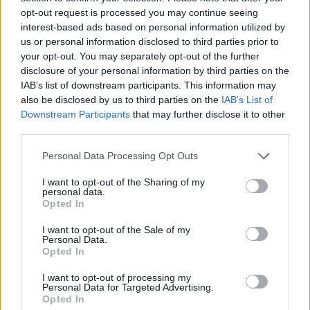
hangszedők vannak. Ha egy hangszedő tűje kopott
opt-out request is processed you may continue seeing
vagy pláne sérült, nem csak a hang lesz gyatra, de a
interest-based ads based on personal information utilized by
lemezt is végérvényesen tönkreteheti. Ugyanakkor
us or personal information disclosed to third parties prior to
egy hangszedőtű korrekt bevizsgálása komoly
your opt-out. You may separately opt-out of the further
disclosure of your personal information by third parties on the
tudást és komoly eszközparkot igényel. Egy újonnan
IAB’s list of downstream participants. This information may
hatszámjegyű forintba kerülő hangszedőt átnézetni
also be disclosed by us to third parties on the
IAB’s List of
pár ezer forintért megéri. Egy öreg és alapfokú, eleve
Downstream Participants
that may further disclose it to other
pár ezer forintos hangszedőt meg nem.
third parties.
Vannak örök túlélő hangszedők, amik eleve nagyon
Please note that this website/app uses one or more Google
Personal Data Processing Opt Outs
elterjedtek voltak (pl.
Ortofon FF
és
OM
-sorozat, vagy
services and may gather and store information including but
az
Audio-Technica AT-3600
,
AT91
és
AT-95E
), ezekhez
not limited to your visit or usage behaviour. You may click to
I want to opt-out of the Sharing of my
ma is lehet kapni eredeti gyári cseretűket. Más
personal data.
grant or deny consent to Google and its third-party tags to
Opted In
hangszedőkhöz csak
utángyártott cseretűk
léteznek.
use your data for below specified purposes in below Google
Ezek lehetnek elfogadható minőségűek, de lehetnek
consent section.
I want to opt-out of the Sale of my
egy dzsunkán kőbaltával pattintott darabok is – a
Personal Data.
Opted In
webáruházas rendelés átka, hogy ez csak utólag
derül ki.
I want to opt-out of processing my
Personal Data for Targeted Advertising.
Az igazi megoldás egy új hangszedő, ami jól fog
Opted In